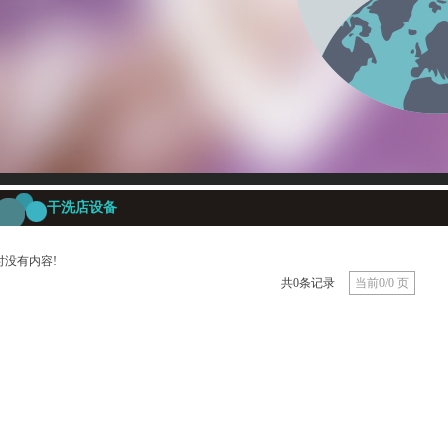
干洗店设备
时没有内容!
共0条记录
当前0/0 页