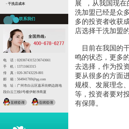
展 ，从我国现
· 干洗店成本
洗加盟已经是众
联系我们
多的投资者收获
店选择干洗加盟
目前在我国的干
鸣的状态，更多
电 话：02036743152/36743661
去选择，作为投
手 机：13711663315
传 真：020-36743229-801
要从很多的方面
邮 箱：564941769@qq.com
规模、发展理念
地 址：广州市白云区嘉禾街鹤边路地
段白云三线6号楼伊耐净商厦
等，投资者要对
有保障。