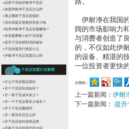
路。
品质干洗如伊耐净干洗店
加盟伊耐净干洗店怎么样
遵义哪家干洗店连锁好
伊耐净在我国的
洗衣加盟店需要投资多少钱
阔的市场影响力
投资伊耐净干洗店加盟赚钱？
有加盟费最小的干洗加盟
与消费者创造了
提升干洗连锁利润的秘诀
的，不仅如此伊
干洗加盟排行榜是什么
的设备、精湛的
伊耐净干洗店加盟怎么样
一位投资者更快
干洗店加盟行业新闻
什么干洗加盟品牌好
分享到：
开个干洗店利润如何？
上一篇新闻：
伊耐
开一家干洗成本多少？
开一个干洗店要多少成本？
下一篇新闻：
提升
开个干洗店赚钱吗
开一家洗衣店怎么样
开干洗店如何选择品牌
开家干洗店利润空间大吗