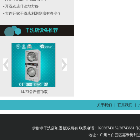
开洗衣店什么地方好
大连开家干洗店利润到底有多少？
干洗店设备推荐
..
14-23公斤投币双...
14-23公斤投币单...
14-16公斤投币洗
关于我们
|
联系我们
|
伊耐净干洗店加盟 版权所有 联系电话：02036743152/36743661 传真：02
地址：广州市白云区嘉禾街鹤边路