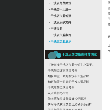
· 干洗店免费赠送
· 干洗店十大统一
· 干洗店加盟答疑
· 干洗店后续支持
· 申请加盟
· 干洗店加盟案例
· 干洗店加盟展示
干洗店加盟指南推荐阅读
【伊耐净干洗店加盟连锁】小型干...
干洗加盟连锁项目考察
如何加盟一家好的洗衣加盟品牌
如何加盟一家好的干洗加盟品牌
干洗店加盟项目考察
洗衣店创办指南
洗衣店加盟设备最好找伊耐净
伊耐净洗衣店加盟让您秒识假品牌