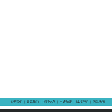
关于我们
|
联系我们
|
招聘信息
|
申请加盟
|
版权声明
|
网站地图